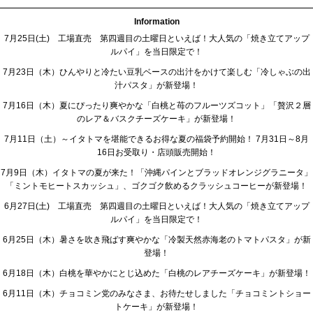
Information
7月25日(土) 工場直売 第四週目の土曜日といえば！大人気の「焼き立てアップ
ルパイ」を当日限定で！
7月23日（木）ひんやりと冷たい豆乳ベースの出汁をかけて楽しむ「冷しゃぶの出
汁パスタ」が新登場！
7月16日（木）夏にぴったり爽やかな「白桃と苺のフルーツズコット」「贅沢２層
のレア＆バスクチーズケーキ」が新登場！
7月11日（土）～イタトマを堪能できるお得な夏の福袋予約開始！ 7月31日～8月
16日お受取り・店頭販売開始！
7月9日（木）イタトマの夏が来た！「沖縄パインとブラッドオレンジグラニータ」
「ミントモヒートスカッシュ」、ゴクゴク飲めるクラッシュコーヒーが新登場！
6月27日(土) 工場直売 第四週目の土曜日といえば！大人気の「焼き立てアップ
ルパイ」を当日限定で！
6月25日（木）暑さを吹き飛ばす爽やかな「冷製天然赤海老のトマトパスタ」が新
登場！
6月18日（木）白桃を華やかにとじ込めた「白桃のレアチーズケーキ」が新登場！
6月11日（木）チョコミン党のみなさま、お待たせしました「チョコミントショー
トケーキ」が新登場！