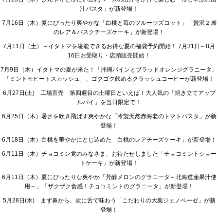
ないものをいいます。
汁パスタ」が新登場！
7月16日（木）夏にぴったり爽やかな「白桃と苺のフルーツズコット」「贅沢２層
当社が取得する個人情報及び個人関連情報の具体例は以下のと
のレア＆バスクチーズケーキ」が新登場！
おりです。
7月11日（土）～イタトマを堪能できるお得な夏の福袋予約開始！ 7月31日～8月
●個人情報に該当するもの
16日お受取り・店頭販売開始！
お客様等の氏名、顔画像、氏名と組み合わせた住所・電話
7月9日（木）イタトマの夏が来た！「沖縄パインとブラッドオレンジグラニータ」
番号・メールアドレス・生年月日等
「ミントモヒートスカッシュ」、ゴクゴク飲めるクラッシュコーヒーが新登場！
●原則として個人関連情報に該当するが、当社が個人情報と容
6月27日(土) 工場直売 第四週目の土曜日といえば！大人気の「焼き立てアップ
易に照合できる形で管理している場合には個人情報に該当す
ルパイ」を当日限定で！
るもの
Cookieデータ及びCookie類似技術を利用した情報
6月25日（木）暑さを吹き飛ばす爽やかな「冷製天然赤海老のトマトパスタ」が新
登場！
当社WEBサイトやWEB広告を閲覧した際に利用した端
末関連情報及びブラウザ情報
6月18日（木）白桃を華やかにとじ込めた「白桃のレアチーズケーキ」が新登場！
6月11日（木）チョコミン党のみなさま、お待たせしました「チョコミントショー
1.個人情報をお伺いする場合
トケーキ」が新登場！
6月11日（木）夏にぴったりな爽やか「芳醇メロンのグラニータ～北海道産果汁使
当社は、お客様等により良いサービスを提供するため、以下の
用～」「ザクザク食感！チョコミントのグラニータ」が新登場！
利用目的のために必要な範囲でお客様の個人情報を収集するこ
5月28日(木) まず鼻から、次に舌で味わう「こだわりの大葉ジェノベーゼ」が新
とがあります。
登場！