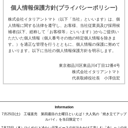
個人情報保護方針(プライバシーポリシー)
株式会社イタリアントマト（以下「当社」といいます）は、個
人情報に関する法律を遵守し、お客様、当社従業員及び採用候
補者(以下、総称して「お客様等」といいます）)からご提供い
ただいた個人情報（個人番号その他の特定個人情報を除きま
す。）を適正な管理を行うとともに、個人情報の保護に努めて
まいります。以下に当社の個人情報保護方針を明示します。
東京都品川区東品川4丁目12番4号
株式会社イタリアントマト
代表取締役社長 小澤信宏
この方針において「個人情報」とは、特定の個人を識別するこ
とができる情報（他の情報と容易に照合することができ、それ
により特定の個人を識別することができることとなるものを含
Information
みます。）又は個人識別符号が含まれる情報をいいます。ま
7月25日(土) 工場直売 第四週目の土曜日といえば！大人気の「焼き立てアップ
た、「個人関連情報」とは、生存する個人に関する情報のうち
ルパイ」を当日限定で！
個人情報、仮名加工情報及び匿名加工情報のいずれにも該当し
7月23日（木）ひんやりと冷たい豆乳ベースの出汁をかけて楽しむ「冷しゃぶの出