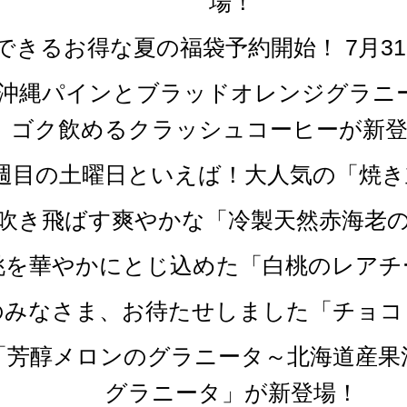
場！
できるお得な夏の福袋予約開始！ 7月3
「沖縄パインとブラッドオレンジグラニ
ゴク飲めるクラッシュコーヒーが新登
第四週目の土曜日といえば！大人気の「焼
を吹き飛ばす爽やかな「冷製天然赤海老
白桃を華やかにとじ込めた「白桃のレア
党のみなさま、お待たせしました「チョ
か「芳醇メロンのグラニータ～北海道産
グラニータ」が新登場！