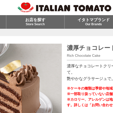
お店を探す
イタトマブランド
Store Search
Our Brands
濃厚チョコレー
Rich Chocolate Cake
濃厚なチョコレートクリ
て。
艶やかなグラサージュで
※ケーキの種類は季節や地域
※一部取り扱っていない店舗
※カロリー、アレルゲンは地
す。詳しくは「お問い合わせ