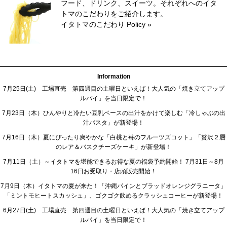
フード、ドリンク、スイーツ。それぞれへのイタ
トマのこだわりをご紹介します。
イタトマのこだわり Policy »
Information
7月25日(土) 工場直売 第四週目の土曜日といえば！大人気の「焼き立てアップ
ルパイ」を当日限定で！
7月23日（木）ひんやりと冷たい豆乳ベースの出汁をかけて楽しむ「冷しゃぶの出
汁パスタ」が新登場！
7月16日（木）夏にぴったり爽やかな「白桃と苺のフルーツズコット」「贅沢２層
のレア＆バスクチーズケーキ」が新登場！
7月11日（土）～イタトマを堪能できるお得な夏の福袋予約開始！ 7月31日～8月
16日お受取り・店頭販売開始！
7月9日（木）イタトマの夏が来た！「沖縄パインとブラッドオレンジグラニータ」
「ミントモヒートスカッシュ」、ゴクゴク飲めるクラッシュコーヒーが新登場！
6月27日(土) 工場直売 第四週目の土曜日といえば！大人気の「焼き立てアップ
ルパイ」を当日限定で！