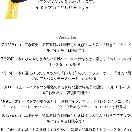
トマのこだわりをご紹介します。
イタトマのこだわり Policy »
Information
7月25日(土) 工場直売 第四週目の土曜日といえば！大人気の「焼き立てアップ
ルパイ」を当日限定で！
7月23日（木）ひんやりと冷たい豆乳ベースの出汁をかけて楽しむ「冷しゃぶの出
汁パスタ」が新登場！
7月16日（木）夏にぴったり爽やかな「白桃と苺のフルーツズコット」「贅沢２層
のレア＆バスクチーズケーキ」が新登場！
7月11日（土）～イタトマを堪能できるお得な夏の福袋予約開始！ 7月31日～8月
16日お受取り・店頭販売開始！
7月9日（木）イタトマの夏が来た！「沖縄パインとブラッドオレンジグラニータ」
「ミントモヒートスカッシュ」、ゴクゴク飲めるクラッシュコーヒーが新登場！
6月27日(土) 工場直売 第四週目の土曜日といえば！大人気の「焼き立てアップ
ルパイ」を当日限定で！
6月25日（木）暑さを吹き飛ばす爽やかな「冷製天然赤海老のトマトパスタ」が新