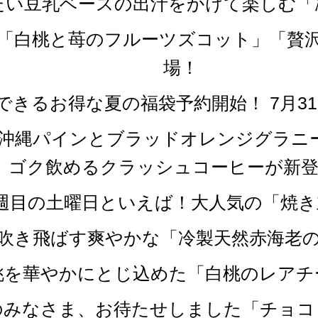
冷たい豆乳ベースの出汁をかけて楽しむ
な「白桃と苺のフルーツズコット」「贅
場！
できるお得な夏の福袋予約開始！ 7月3
「沖縄パインとブラッドオレンジグラニ
ゴク飲めるクラッシュコーヒーが新登
第四週目の土曜日といえば！大人気の「焼
を吹き飛ばす爽やかな「冷製天然赤海老
白桃を華やかにとじ込めた「白桃のレア
党のみなさま、お待たせしました「チョ