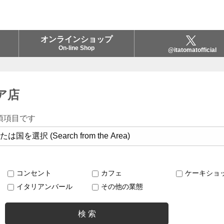
オンラインショップ
On-line Shop
@itatomatofficial
ピア店
須項目です
コンセント
カフェ
ケーキショ
イタリアンバール
その他の業態