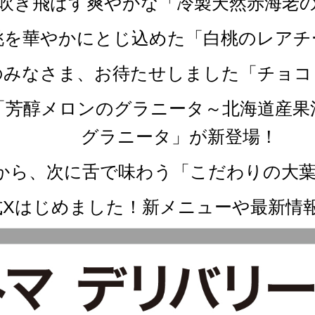
を吹き飛ばす爽やかな「冷製天然赤海老
白桃を華やかにとじ込めた「白桃のレア
党のみなさま、お待たせしました「チョ
か「芳醇メロンのグラニータ～北海道産
グラニータ」が新登場！
ず鼻から、次に舌で味わう「こだわりの大
式Xはじめました！新メニューや最新情