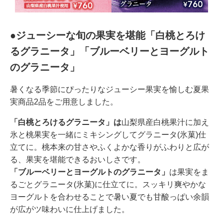
●ジューシーな旬の果実を堪能「白桃とろけ
るグラニータ」「ブルーベリーとヨーグルト
のグラニータ」
暑くなる季節にぴったりなジューシー果実を愉しむ夏果
実商品2品をご用意しました。
「白桃とろけるグラニータ」は
山梨県産白桃果汁に加え
氷と桃果実を一緒にミキシングしてグラニータ(氷菓)仕
立てに。桃本来の甘さやふくよかな香りがふわりと広が
る、果実を堪能できるおいしさです。
「ブルーベリーとヨーグルトのグラニータ」
は果実をま
るごとグラニータ(氷菓)に仕立てに。スッキリ爽やかな
ヨーグルトを合わせることで暑い夏でも甘酸っぱい余韻
が広がツ味わいに仕上げました。