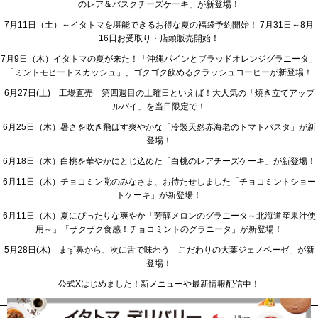
のレア＆バスクチーズケーキ」が新登場！
7月11日（土）～イタトマを堪能できるお得な夏の福袋予約開始！ 7月31日～8月
16日お受取り・店頭販売開始！
7月9日（木）イタトマの夏が来た！「沖縄パインとブラッドオレンジグラニータ」
「ミントモヒートスカッシュ」、ゴクゴク飲めるクラッシュコーヒーが新登場！
6月27日(土) 工場直売 第四週目の土曜日といえば！大人気の「焼き立てアップ
ルパイ」を当日限定で！
6月25日（木）暑さを吹き飛ばす爽やかな「冷製天然赤海老のトマトパスタ」が新
登場！
6月18日（木）白桃を華やかにとじ込めた「白桃のレアチーズケーキ」が新登場！
6月11日（木）チョコミン党のみなさま、お待たせしました「チョコミントショー
トケーキ」が新登場！
6月11日（木）夏にぴったりな爽やか「芳醇メロンのグラニータ～北海道産果汁使
用～」「ザクザク食感！チョコミントのグラニータ」が新登場！
5月28日(木) まず鼻から、次に舌で味わう「こだわりの大葉ジェノベーゼ」が新
登場！
公式Xはじめました！新メニューや最新情報配信中！