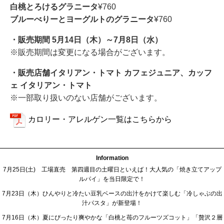
白桃とろけるグラニータ
¥760
ブルーべりーとヨーグルトのグラニータ
¥760
・販売期間 5月14日（木）～7月8日（水）
※販売期間は変更になる場合がございます。
・販売店舗イタリアン・トマト カフェジュニア、カッフ
ェ イタリアン・トマト
※一部取り扱いのない店舗がございます。
カロリー・アレルゲン一覧はこちらから
Information
7月25日(土) 工場直売 第四週目の土曜日といえば！大人気の「焼き立てアップ
ルパイ」を当日限定で！
7月23日（木）ひんやりと冷たい豆乳ベースの出汁をかけて楽しむ「冷しゃぶの出
汁パスタ」が新登場！
7月16日（木）夏にぴったり爽やかな「白桃と苺のフルーツズコット」「贅沢２層