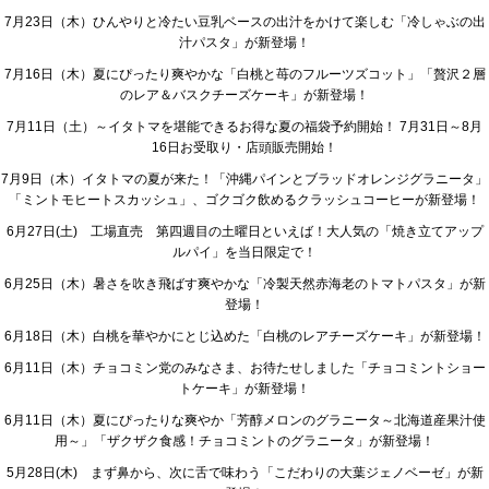
7月23日（木）ひんやりと冷たい豆乳ベースの出汁をかけて楽しむ「冷しゃぶの出
汁パスタ」が新登場！
7月16日（木）夏にぴったり爽やかな「白桃と苺のフルーツズコット」「贅沢２層
のレア＆バスクチーズケーキ」が新登場！
7月11日（土）～イタトマを堪能できるお得な夏の福袋予約開始！ 7月31日～8月
16日お受取り・店頭販売開始！
7月9日（木）イタトマの夏が来た！「沖縄パインとブラッドオレンジグラニータ」
「ミントモヒートスカッシュ」、ゴクゴク飲めるクラッシュコーヒーが新登場！
6月27日(土) 工場直売 第四週目の土曜日といえば！大人気の「焼き立てアップ
ルパイ」を当日限定で！
6月25日（木）暑さを吹き飛ばす爽やかな「冷製天然赤海老のトマトパスタ」が新
登場！
6月18日（木）白桃を華やかにとじ込めた「白桃のレアチーズケーキ」が新登場！
6月11日（木）チョコミン党のみなさま、お待たせしました「チョコミントショー
トケーキ」が新登場！
6月11日（木）夏にぴったりな爽やか「芳醇メロンのグラニータ～北海道産果汁使
用～」「ザクザク食感！チョコミントのグラニータ」が新登場！
5月28日(木) まず鼻から、次に舌で味わう「こだわりの大葉ジェノベーゼ」が新