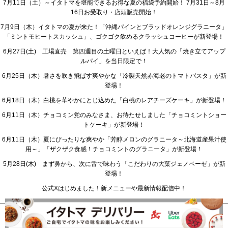
7月11日（土）～イタトマを堪能できるお得な夏の福袋予約開始！ 7月31日～8月
16日お受取り・店頭販売開始！
7月9日（木）イタトマの夏が来た！「沖縄パインとブラッドオレンジグラニータ」
「ミントモヒートスカッシュ」、ゴクゴク飲めるクラッシュコーヒーが新登場！
6月27日(土) 工場直売 第四週目の土曜日といえば！大人気の「焼き立てアップ
ルパイ」を当日限定で！
6月25日（木）暑さを吹き飛ばす爽やかな「冷製天然赤海老のトマトパスタ」が新
登場！
6月18日（木）白桃を華やかにとじ込めた「白桃のレアチーズケーキ」が新登場！
6月11日（木）チョコミン党のみなさま、お待たせしました「チョコミントショー
トケーキ」が新登場！
6月11日（木）夏にぴったりな爽やか「芳醇メロンのグラニータ～北海道産果汁使
用～」「ザクザク食感！チョコミントのグラニータ」が新登場！
5月28日(木) まず鼻から、次に舌で味わう「こだわりの大葉ジェノベーゼ」が新
登場！
公式Xはじめました！新メニューや最新情報配信中！