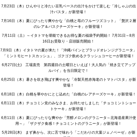
7月23日（木）ひんやりと冷たい豆乳ベースの出汁をかけて楽しむ「冷しゃぶの出
汁パスタ」が新登場！
7月16日（木）夏にぴったり爽やかな「白桃と苺のフルーツズコット」「贅沢２層
のレア＆バスクチーズケーキ」が新登場！
7月11日（土）～イタトマを堪能できるお得な夏の福袋予約開始！ 7月31日～8月
16日お受取り・店頭販売開始！
7月9日（木）イタトマの夏が来た！「沖縄パインとブラッドオレンジグラニータ」
「ミントモヒートスカッシュ」、ゴクゴク飲めるクラッシュコーヒーが新登場！
6月27日(土) 工場直売 第四週目の土曜日といえば！大人気の「焼き立てアップ
ルパイ」を当日限定で！
6月25日（木）暑さを吹き飛ばす爽やかな「冷製天然赤海老のトマトパスタ」が新
登場！
6月18日（木）白桃を華やかにとじ込めた「白桃のレアチーズケーキ」が新登場！
6月11日（木）チョコミン党のみなさま、お待たせしました「チョコミントショー
トケーキ」が新登場！
6月11日（木）夏にぴったりな爽やか「芳醇メロンのグラニータ～北海道産果汁使
用～」「ザクザク食感！チョコミントのグラニータ」が新登場！
5月28日(木) まず鼻から、次に舌で味わう「こだわりの大葉ジェノベーゼ」が新