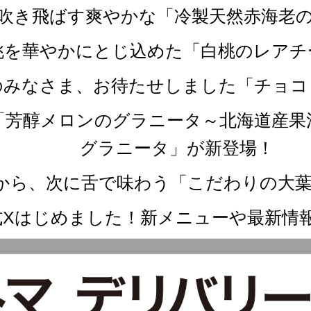
を吹き飛ばす爽やかな「冷製天然赤海老
白桃を華やかにとじ込めた「白桃のレア
党のみなさま、お待たせしました「チョ
か「芳醇メロンのグラニータ～北海道産
グラニータ」が新登場！
ず鼻から、次に舌で味わう「こだわりの大
式Xはじめました！新メニューや最新情