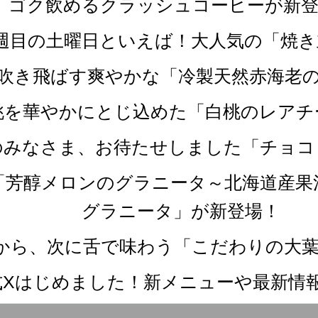
ゴク飲めるクラッシュコーヒーが新登
第四週目の土曜日といえば！大人気の「焼
を吹き飛ばす爽やかな「冷製天然赤海老
白桃を華やかにとじ込めた「白桃のレア
党のみなさま、お待たせしました「チョ
か「芳醇メロンのグラニータ～北海道産
グラニータ」が新登場！
ず鼻から、次に舌で味わう「こだわりの大
式Xはじめました！新メニューや最新情